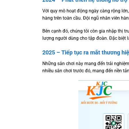
Với quy mô hoạt động ngày càng rộng lớn, 
hàng trên toàn cầu. Đội ngũ nhân viên hàn
Bên cạnh đó, chúng tôi còn gia nhập thị t
lượng người dùng cho tập đoàn. Đặc biệt 
2025 – Tiếp tục ra mắt thương h
Những sân chơi này mang đến trải nghiệm 
nhiều sân chơi trước đó, mang đến nền tản