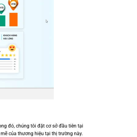
g đó, chúng tôi đặt cơ sở đầu tiên tại
ẽ của thương hiệu tại thị trường này.