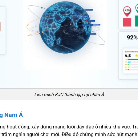
Liên minh KJC thành lập tại châu Á
ng Nam Á
ng hoạt động, xây dựng mạng lưới dày đặc ở nhiều khu vực. Tron
trăm nghìn người chơi mới. Điều đó chứng minh sức hút mạnh m