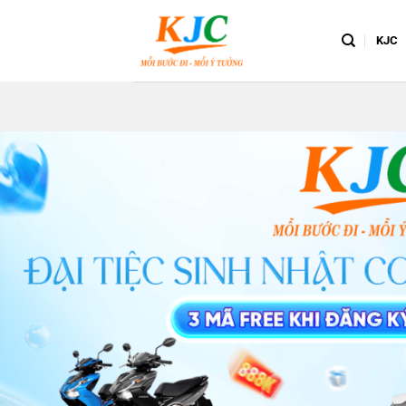
Skip
to
KJC
content