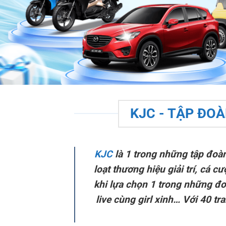
KJC - TẬP ĐOÀ
KJC
là 1 trong những tập đoàn
loạt thương hiệu giải trí, cá 
khi lựa chọn 1 trong những đơ
live cùng girl xinh… Với 40 t