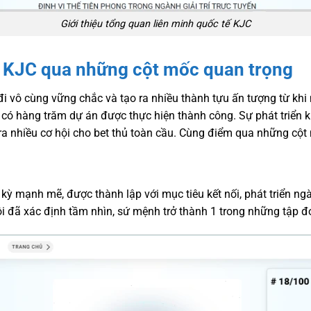
Giới thiệu tổng quan liên minh quốc tế KJC
a KJC qua những cột mốc quan trọng
 vô cùng vững chắc và tạo ra nhiều thành tựu ấn tượng từ khi m
 có hàng trăm dự án được thực hiện thành công. Sự phát triển
ở ra nhiều cơ hội cho bet thủ toàn cầu. Cùng điểm qua những cộ
kỳ mạnh mẽ, được thành lập với mục tiêu kết nối, phát triển ng
i đã xác định tầm nhìn, sứ mệnh trở thành 1 trong những tập đ