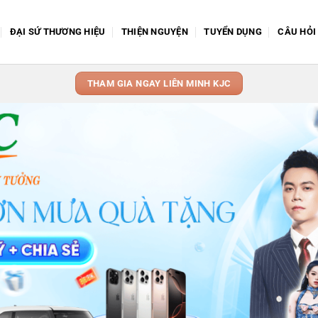
ĐẠI SỨ THƯƠNG HIỆU
THIỆN NGUYỆN
TUYỂN DỤNG
CÂU HỎI
THAM GIA NGAY LIÊN MINH KJC