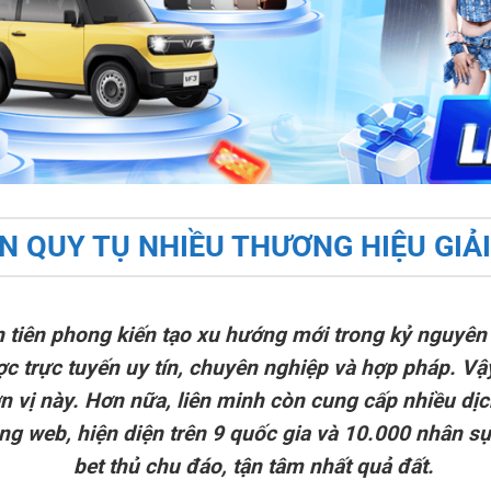
N QUY TỤ NHIỀU THƯƠNG HIỆU GIẢ
 tiên phong kiến tạo xu hướng mới trong kỷ nguyên 
cược trực tuyến uy tín, chuyên nghiệp và hợp pháp. V
n vị này. Hơn nữa, liên minh còn cung cấp nhiều dị
rang web, hiện diện trên 9 quốc gia và 10.000 nhân s
bet thủ chu đáo, tận tâm nhất quả đất.