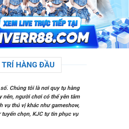
I TRÍ HÀNG ĐẦU
số. Chúng tôi là nơi quy tụ hàng
ậy nên, người chơi có thể yên tâm
ch vụ thú vị khác như gameshow,
ự tuyển chọn, KJC tự tin phục vụ