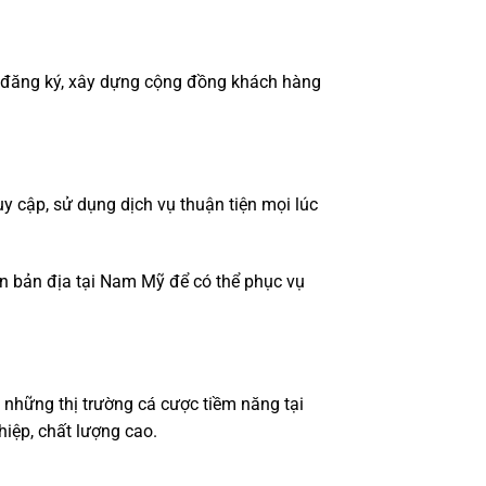
g đăng ký, xây dựng cộng đồng khách hàng
y cập, sử dụng dịch vụ thuận tiện mọi lúc
ên bản địa tại Nam Mỹ để có thể phục vụ
à những thị trường cá cược tiềm năng tại
iệp, chất lượng cao.