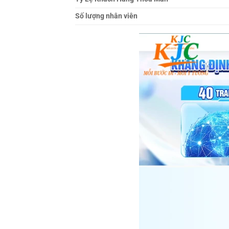
Số lượng nhân viên