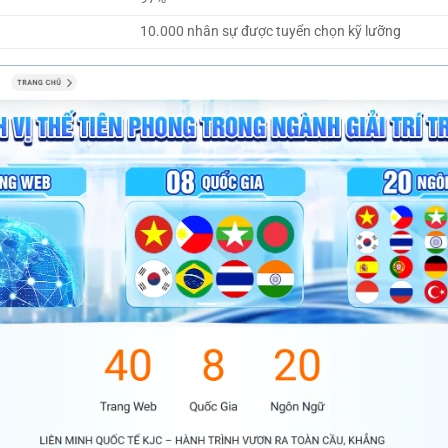
10.000 nhân sự được tuyển chọn kỹ lưỡng