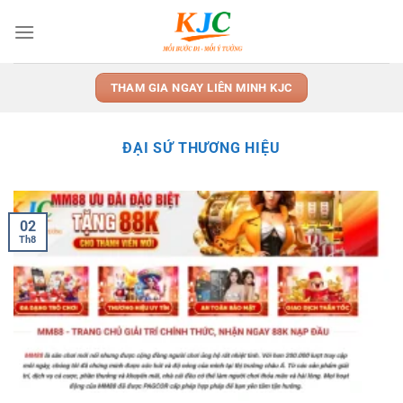
Skip
to
content
THAM GIA NGAY LIÊN MINH KJC
ĐẠI SỨ THƯƠNG HIỆU
02
Th8