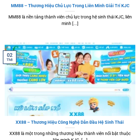
MM88 – Thương Hiệu Chủ Lực Trong Liên Minh Giải Trí KJC
MM88 là nền tảng thành viên chủ lực trong hệ sinh thái KJC, liên
minh [...]
02
Th8
XX88 – Thương Hiệu Công Nghệ Dẫn Đầu Hệ Sinh Thái
XX88 là một trong những thương hiệu thành viên nổi bật thuộc
liên minh KJC. [...]