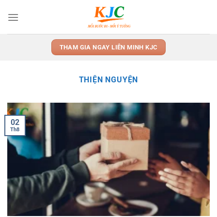
Skip
to
content
THAM GIA NGAY LIÊN MINH KJC
THIỆN NGUYỆN
02
Th8