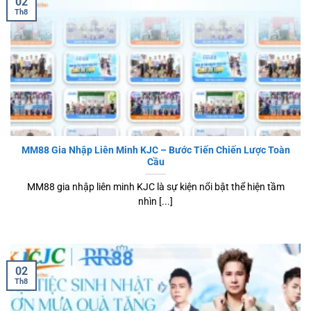
02
Th8
MM88 Gia Nhập Liên Minh KJC – Bước Tiến Chiến Lược Toàn
Cầu
MM88 gia nhập liên minh KJC là sự kiện nổi bật thể hiện tầm
nhìn [...]
02
Th8