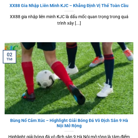
XX88 Gia Nhập Liên Minh KJC – Khẳng Định Vị Thế Toàn Cầu
XX88 gia nhập liên minh KJC là dấu mốc quan trọng trong quá
trình xây [...]
02
Th8
Bùng Nổ Cảm Xúc – Highlight Giải Bóng Đá Vô Địch Sân 9 Hà
Nội Mở Rộng
Highlight giải bóng đá vô địch sân 9 Hà Nội mở rộng là tâm điểm