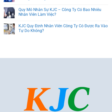
Quy Mô Nhân Sự KJC – Công Ty Có Bao Nhiêu
Nhân Viên Làm Việc?
KJC Quy Định Nhân Viên Công Ty Có Được Ra Vào
Tự Do Không?