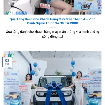
Quà Tặng Dành Cho Khách Hàng May Mắn Tháng 4 – Vinh
Danh Người Trúng Xe SH Từ RR88
Quà tặng dành cho khách hàng may mắn tháng 4 là minh chứng
sống động [...]
02
Th8