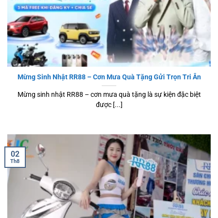
Mừng Sinh Nhật RR88 – Cơn Mưa Quà Tặng Gửi Trọn Tri Ân
Mừng sinh nhật RR88 – cơn mưa quà tặng là sự kiện đặc biệt
được [...]
02
Th8