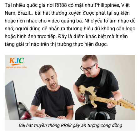
Tại nhiều quốc gia nơi RR88 có mặt như Philippines, Việt
Nam, Brazil… bài hát thường xuyên được phát tại sự kiện
hoặc nền nhạc cho video quảng bá. Nhờ yếu tố âm nhạc dễ
nhớ, người dùng dễ nhận ra thương hiệu dù không cần logo
hoặc hình ảnh trực tiếp. Đây là điểm khác biệt mà ít nền
tảng giải trí nào trên thị trường thực hiện được.
Bài hát truyền thống RR88 gây ấn tượng cộng đồng