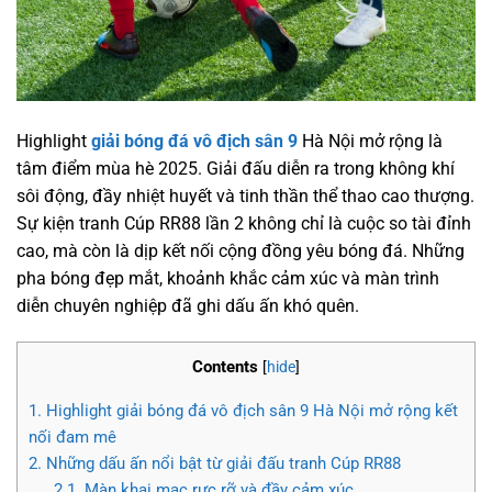
Highlight
giải bóng đá vô địch sân 9
Hà Nội mở rộng là
tâm điểm mùa hè 2025. Giải đấu diễn ra trong không khí
sôi động, đầy nhiệt huyết và tinh thần thể thao cao thượng.
Sự kiện tranh Cúp RR88 lần 2 không chỉ là cuộc so tài đỉnh
cao, mà còn là dịp kết nối cộng đồng yêu bóng đá. Những
pha bóng đẹp mắt, khoảnh khắc cảm xúc và màn trình
diễn chuyên nghiệp đã ghi dấu ấn khó quên.
Contents
[
hide
]
1.
Highlight giải bóng đá vô địch sân 9 Hà Nội mở rộng kết
nối đam mê
2.
Những dấu ấn nổi bật từ giải đấu tranh Cúp RR88
2.1.
Màn khai mạc rực rỡ và đầy cảm xúc