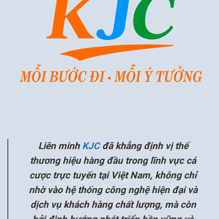
Liên minh
KJC
đã khẳng định vị thế
thương hiệu hàng đầu trong lĩnh vực cá
cược trực tuyến tại Việt Nam, không chỉ
nhờ vào hệ thống công nghệ hiện đại và
dịch vụ khách hàng chất lượng, mà còn