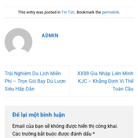
This entry was posted in
Tin Tức
. Bookmark the
permalink
.
ADMIN
Trải Nghiệm Du Lịch Miễn
XX88 Gia Nhập Liên Minh
Phí – Trọn Gói Bay Dù Lượn
KJC – Khẳng Định Vị Thế
Siêu Hấp Dẫn
Toàn Cầu
Để lại một bình luận
Email của bạn sẽ không được hiển thị công khai.
Các trường bắt buộc được đánh dấu
*