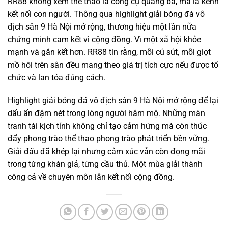
RR88 không xem thể thao là công cụ quảng bá, mà là kênh
kết nối con người. Thông qua highlight giải bóng đá vô
địch sân 9 Hà Nội mở rộng, thương hiệu một lần nữa
chứng minh cam kết vì cộng đồng. Vì một xã hội khỏe
mạnh và gắn kết hơn. RR88 tin rằng, mỗi cú sút, mỗi giọt
mồ hôi trên sân đều mang theo giá trị tích cực nếu được tổ
chức và lan tỏa đúng cách.
Highlight giải bóng đá vô địch sân 9 Hà Nội mở rộng để lại
dấu ấn đậm nét trong lòng người hâm mộ. Những màn
tranh tài kịch tính không chỉ tạo cảm hứng mà còn thúc
đẩy phong trào thể thao phong trào phát triển bền vững.
Giải đấu đã khép lại nhưng cảm xúc vẫn còn đọng mãi
trong từng khán giả, từng cầu thủ. Một mùa giải thành
công cả về chuyên môn lẫn kết nối cộng đồng.