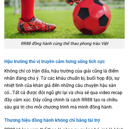
RR88 đồng hành cùng thể thao phong trào Việt
Hậu trường thú vị truyền cảm hứng sống tích cực
Không chỉ có trận đấu, hậu trường của giải cũng là điểm
nhấn đáng chú ý. Từ các khâu chuẩn bị, buổi họp đội, sự
nhiệt tình của khán giả đến những câu chuyện hậu sân
cỏ…Tất cả được đội ngũ ghi lại và chia sẻ qua video recap
đầy cảm xúc. Đây cũng chính là cách RR88 tạo ra chiều
sâu giá trị cho mỗi chương trình mà mình đồng hành.
Thương hiệu đồng hành không chỉ bằng tài trợ