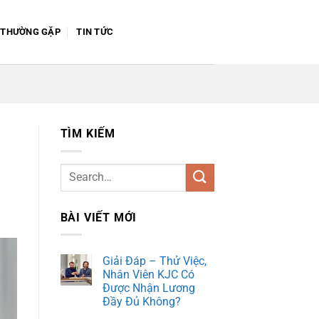
 THƯỜNG GẶP
TIN TỨC
TÌM KIẾM
BÀI VIẾT MỚI
Giải Đáp – Thử Việc,
Nhân Viên KJC Có
Được Nhận Lương
Đầy Đủ Không?