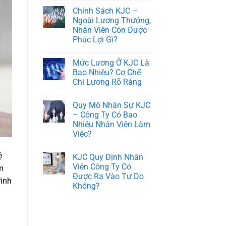
Chính Sách KJC –
Ngoài Lương Thưởng,
Nhân Viên Còn Được
Phúc Lợi Gì?
Mức Lương Ở KJC Là
Bao Nhiêu? Cơ Chế
Chi Lương Rõ Ràng
Quy Mô Nhân Sự KJC
– Công Ty Có Bao
Nhiêu Nhân Viên Làm
Việc?
ệ
KJC Quy Định Nhân
Viên Công Ty Có
m
Được Ra Vào Tự Do
rình
Không?