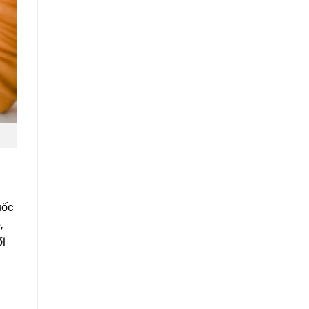
uốc
,
ối