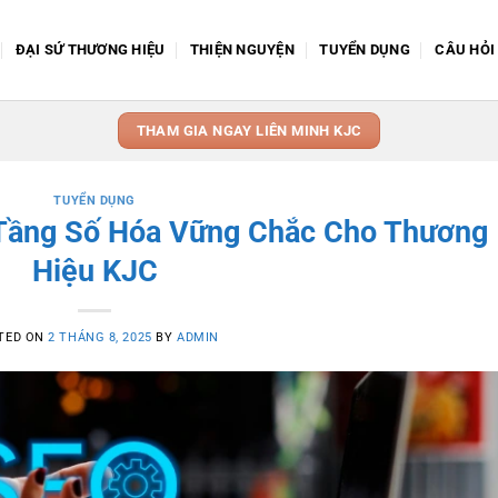
ĐẠI SỨ THƯƠNG HIỆU
THIỆN NGUYỆN
TUYỂN DỤNG
CÂU HỎI
THAM GIA NGAY LIÊN MINH KJC
TUYỂN DỤNG
 Tầng Số Hóa Vững Chắc Cho Thương
Hiệu KJC
TED ON
2 THÁNG 8, 2025
BY
ADMIN