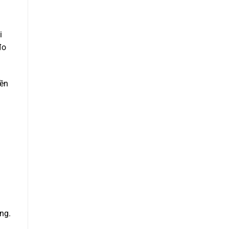
i
đo
nền
ng.