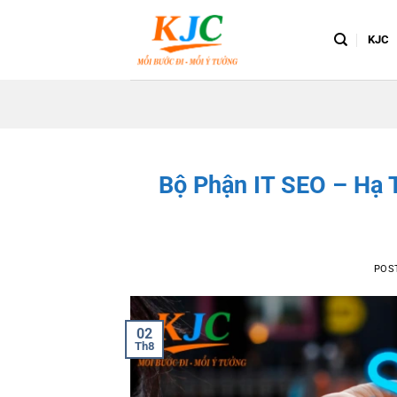
Skip
to
KJC
content
Bộ Phận IT SEO – Hạ
POS
02
Th8