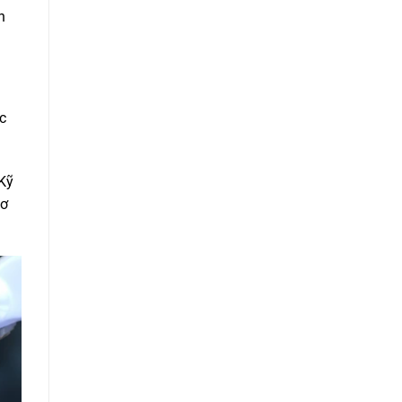
h
c
 Kỹ
cơ