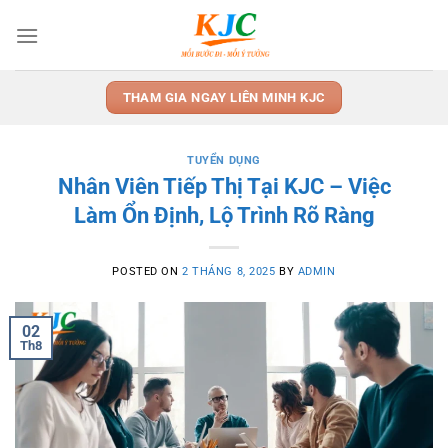
Skip
to
content
THAM GIA NGAY LIÊN MINH KJC
TUYỂN DỤNG
Nhân Viên Tiếp Thị Tại KJC – Việc
Làm Ổn Định, Lộ Trình Rõ Ràng
POSTED ON
2 THÁNG 8, 2025
BY
ADMIN
02
Th8